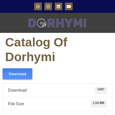
Catalog Of
Dorhymi
Download
1087
Download
1.54 MB
File Size